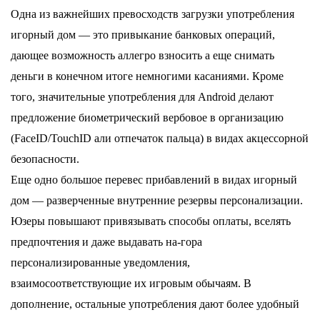
Одна из важнейших превосходств загрузки употребления
игорный дом — это привыкание банковых операций,
дающее возможность аллегро взносить а еще снимать
деньги в конечном итоге немногими касаниями. Кроме
того, значительные употребления для Android делают
предложение биометрический вербовое в организацию
(FaceID/TouchID али отпечаток пальца) в видах акцессорной
безопасности.
Еще одно большое перевес прибавлений в видах игорный
дом — разверченные внутренние резервы персонализации.
Юзеры повышают привязывать способы оплаты, вселять
предпочтения и даже выдавать на-гора
персонализированные уведомления,
взаимосоответствующие их игровым обычаям. В
дополнение, остальные употребления дают более удобный