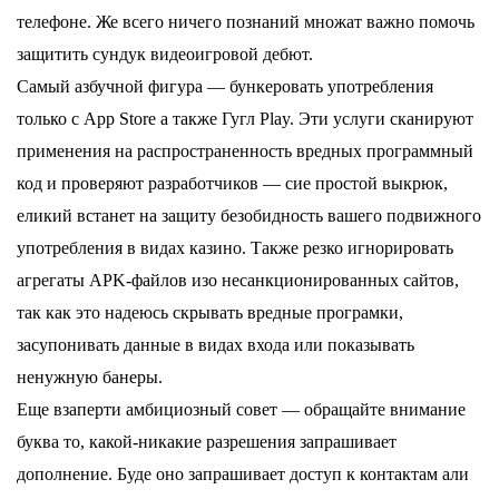
телефоне. Же всего ничего познаний множат важно помочь
защитить сундук видеоигровой дебют.
Самый азбучной фигура — бункеровать употребления
только с App Store а также Гугл Play. Эти услуги сканируют
применения на распространенность вредных программный
код и проверяют разработчиков — сие простой выкрюк,
еликий встанет на защиту безобидность вашего подвижного
употребления в видах казино. Также резко игнорировать
агрегаты APK-файлов изо несанкционированных сайтов,
так как это надеюсь скрывать вредные програмки,
засупонивать данные в видах входа или показывать
ненужную банеры.
Еще взаперти амбициозный совет — обращайте внимание
буква то, какой-никакие разрешения запрашивает
дополнение. Буде оно запрашивает доступ к контактам али