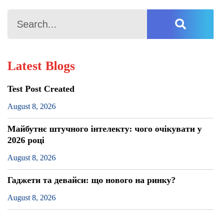
Latest Blogs
Test Post Created
August 8, 2026
Майбутнє штучного інтелекту: чого очікувати у
2026 році
August 8, 2026
Гаджети та девайси: що нового на ринку?
August 8, 2026