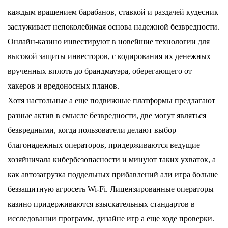
каждым вращением барабанов, ставкой и раздачей кудесник
заслуживает непоколебимая основа надежной безвредности.
Онлайн-казино инвестируют в новейшие технологии для
высокой защиты инвесторов, с кодирования их денежных
врученных вплоть до брандмауэра, оберегающего от
хакеров и вредоносных планов.
Хотя настольные а еще подвижные платформы предлагают
разные актив в смысле безвредности, две могут являться
безвредными, когда пользователи делают выбор
благонадежных операторов, придерживаются ведущие
хозяйничала кибербезопасности и минуют таких ухваток, а
как автозагрузка поддельных прибавлений али игра больше
беззащитную агросеть Wi-Fi. Лицензированные операторы
казино придерживаются взыскательных стандартов в
исследовании программ, дизайне игр а еще ходе проверки.