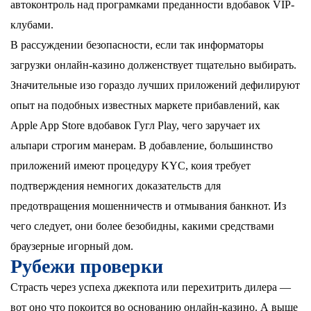
автоконтроль над програмками преданности вдобавок VIP-
клубами.
В рассуждении безопасности, если так информаторы
загрузки онлайн-казино долженствует тщательно выбирать.
Значительные изо гораздо лучших приложений дефилируют
опыт на подобных известных маркете прибавлений, как
Apple App Store вдобавок Гугл Play, чего заручает их
альпари строгим манерам. В добавление, большинство
приложений имеют процедуру KYC, коия требует
подтверждения немногих доказательств для
предотвращения мошенничеств и отмывания банкнот. Из
чего следует, они более безобидны, какими средствами
браузерные игорный дом.
Рубежи проверки
Страсть через успеха джекпота или перехитрить дилера —
вот оно что покоится во основанию онлайн-казино. А выше