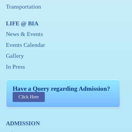
Transportation
LIFE @ BIA
News & Events
Events Calendar
Gallery
In Press
Have a Query regarding Admission?
Click Here
ADMISSION