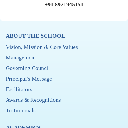
+91 8971945151
ABOUT THE SCHOOL
Vision, Mission & Core Values
Management
Governing Council
Principal's Message
Facilitators
Awards & Recognitions
Testimonials
ACADEMICS