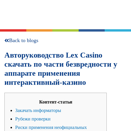
Back to blogs
Авторуководство Lex Casino
скачать по части безвредности у
аппарате применения
интерактивный-казино
Контент-статьи
Закачать информаторы
Рубежи проверки
Риски применения неофициальных