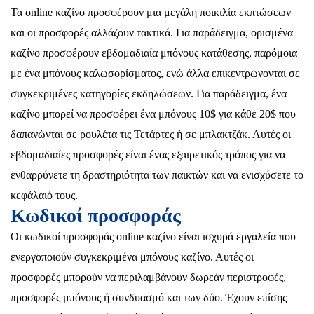
Τα online καζίνο προσφέρουν μια μεγάλη ποικιλία εκπτώσεων
και οι προσφορές αλλάζουν τακτικά. Για παράδειγμα, ορισμένα
καζίνο προσφέρουν εβδομαδιαία μπόνους κατάθεσης, παρόμοια
με ένα μπόνους καλωσορίσματος, ενώ άλλα επικεντρώνονται σε
συγκεκριμένες κατηγορίες εκδηλώσεων. Για παράδειγμα, ένα
καζίνο μπορεί να προσφέρει ένα μπόνους 10$ για κάθε 20$ που
δαπανώνται σε ρουλέτα τις Τετάρτες ή σε μπλακτζάκ. Αυτές οι
εβδομαδιαίες προσφορές είναι ένας εξαιρετικός τρόπος για να
ενθαρρύνετε τη δραστηριότητα των παικτών και να ενισχύσετε το
κεφάλαιό τους.
Κωδικοί προσφοράς
Οι κωδικοί προσφοράς online καζίνο είναι ισχυρά εργαλεία που
ενεργοποιούν συγκεκριμένα μπόνους καζίνο. Αυτές οι
προσφορές μπορούν να περιλαμβάνουν δωρεάν περιστροφές,
προσφορές μπόνους ή συνδυασμό και των δύο. Έχουν επίσης