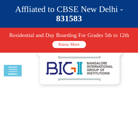
Affliated to CBSE New Delhi -
831583
Residential and Day Boarding For Grades 5th to 12th
Know More