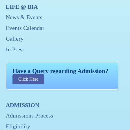
LIFE @ BIA
News & Events
Events Calendar
Gallery
In Press
Have a Query regarding Admission?
Click Here
ADMISSION
Admissions Process
Eligibility