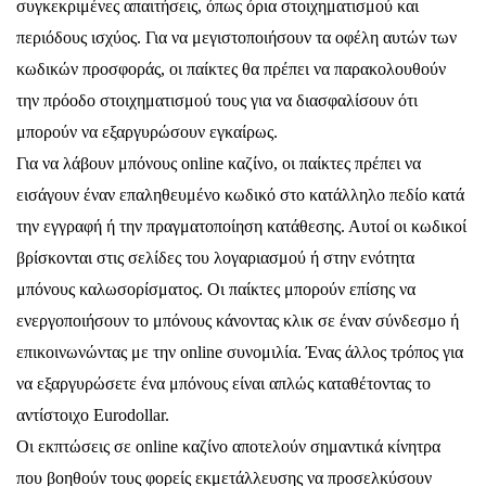
συγκεκριμένες απαιτήσεις, όπως όρια στοιχηματισμού και
περιόδους ισχύος. Για να μεγιστοποιήσουν τα οφέλη αυτών των
κωδικών προσφοράς, οι παίκτες θα πρέπει να παρακολουθούν
την πρόοδο στοιχηματισμού τους για να διασφαλίσουν ότι
μπορούν να εξαργυρώσουν εγκαίρως.
Για να λάβουν μπόνους online καζίνο, οι παίκτες πρέπει να
εισάγουν έναν επαληθευμένο κωδικό στο κατάλληλο πεδίο κατά
την εγγραφή ή την πραγματοποίηση κατάθεσης. Αυτοί οι κωδικοί
βρίσκονται στις σελίδες του λογαριασμού ή στην ενότητα
μπόνους καλωσορίσματος. Οι παίκτες μπορούν επίσης να
ενεργοποιήσουν το μπόνους κάνοντας κλικ σε έναν σύνδεσμο ή
επικοινωνώντας με την online συνομιλία. Ένας άλλος τρόπος για
να εξαργυρώσετε ένα μπόνους είναι απλώς καταθέτοντας το
αντίστοιχο Eurodollar.
Οι εκπτώσεις σε online καζίνο αποτελούν σημαντικά κίνητρα
που βοηθούν τους φορείς εκμετάλλευσης να προσελκύσουν