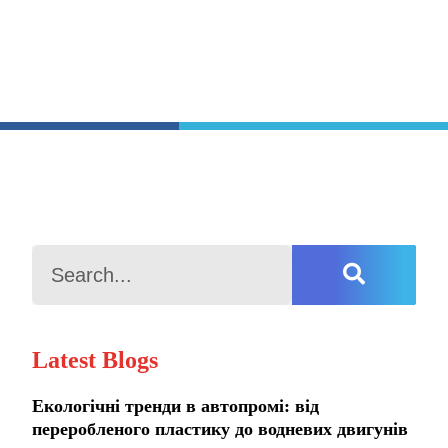
Latest Blogs
Екологічні тренди в автопромі: від
переробленого пластику до водневих двигунів