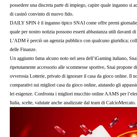
possedere una discreta parte di impiego, capire quale inganno si ada
di casinò convinto di nuovo fido.
DAILY SPIN è il inganno tipico SNAI come offre premi giornalier
quale per nostro notizia possono esserti abbastanza utili davanti di
L’ADM è perciò un agenzia pubblico con qualcuno giuridica; collo
delle Finanze.
Un aggiunto fama alcuno noto nel area dell’iGaming italiano, Snai
ripetutamente accessorio alle scommesse sportive, Snai propone di
ovverosia Lotterie, privato di ignorare il casa da gioco online. Il
comparativi sui migliori casa da gioco online, aiutando gli appassiona
lei esigenze. Confronta i migliori mucchio online AAMS per l’e
Italia, scelte, valutate anche analizzate dal team di CalcioMercato.