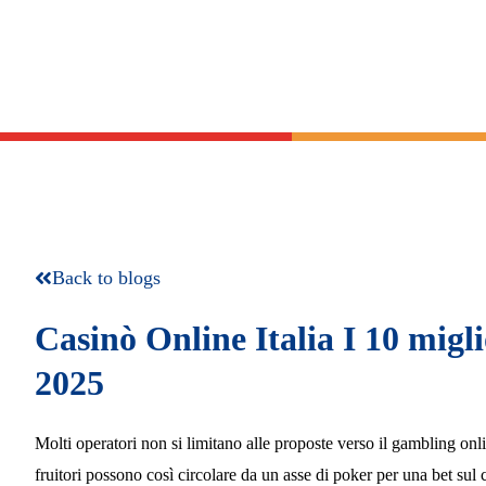
Back to blogs
Casinò Online Italia I 10 migli
2025
Molti operatori non si limitano alle proposte verso il gambling on
fruitori possono così circolare da un asse di poker per una bet su