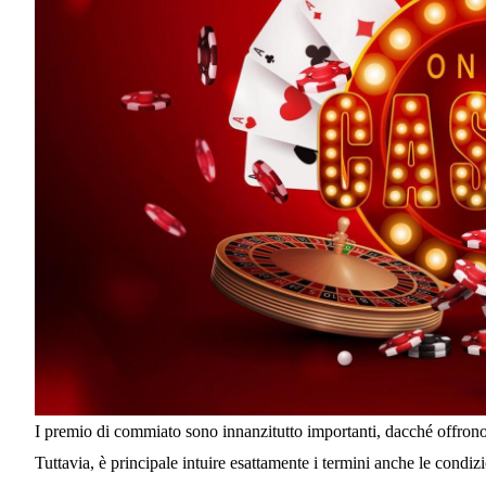
I premio di commiato sono innanzitutto importanti, dacché offrono a
Tuttavia, è principale intuire esattamente i termini anche le cond