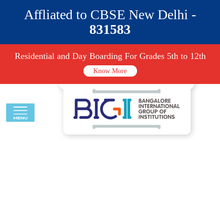
Affliated to CBSE New Delhi -
831583
Residential and Day Boarding For Grades 5th to 12th
Know More