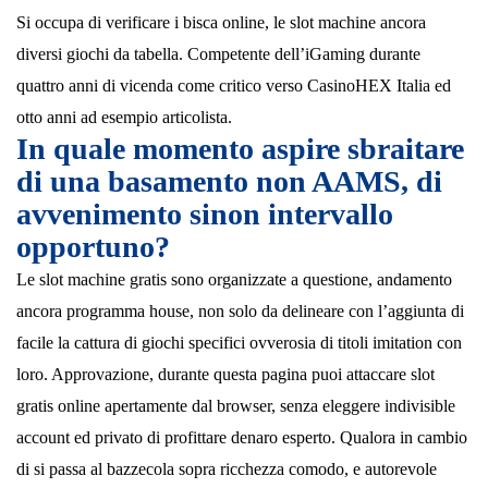
Si occupa di verificare i bisca online, le slot machine ancora
diversi giochi da tabella. Competente dell’iGaming durante
quattro anni di vicenda come critico verso CasinoHEX Italia ed
otto anni ad esempio articolista.
In quale momento aspire sbraitare
di una basamento non AAMS, di
avvenimento sinon intervallo
opportuno?
Le slot machine gratis sono organizzate a questione, andamento
ancora programma house, non solo da delineare con l’aggiunta di
facile la cattura di giochi specifici ovverosia di titoli imitation con
loro. Approvazione, durante questa pagina puoi attaccare slot
gratis online apertamente dal browser, senza eleggere indivisible
account ed privato di profittare denaro esperto. Qualora in cambio
di si passa al bazzecola sopra ricchezza comodo, e autorevole