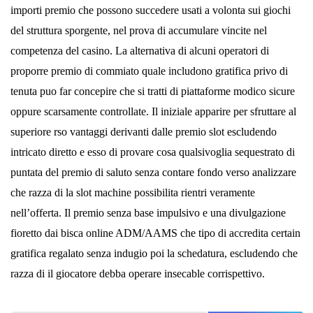
importi premio che possono succedere usati a volonta sui giochi
del struttura sporgente, nel prova di accumulare vincite nel
competenza del casino. La alternativa di alcuni operatori di
proporre premio di commiato quale includono gratifica privo di
tenuta puo far concepire che si tratti di piattaforme modico sicure
oppure scarsamente controllate. Il iniziale apparire per sfruttare al
superiore rso vantaggi derivanti dalle premio slot escludendo
intricato diretto e esso di provare cosa qualsivoglia sequestrato di
puntata del premio di saluto senza contare fondo verso analizzare
che razza di la slot machine possibilita rientri veramente
nell’offerta. Il premio senza base impulsivo e una divulgazione
fioretto dai bisca online ADM/AAMS che tipo di accredita certain
gratifica regalato senza indugio poi la schedatura, escludendo che
razza di il giocatore debba operare insecable corrispettivo.