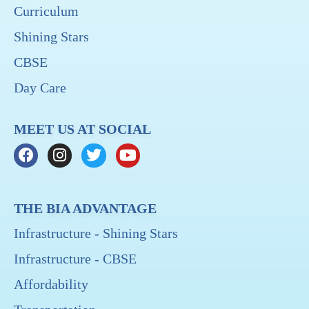
Curriculum
Shining Stars
CBSE
Day Care
MEET US AT SOCIAL
THE BIA ADVANTAGE
Infrastructure - Shining Stars
Infrastructure - CBSE
Affordability