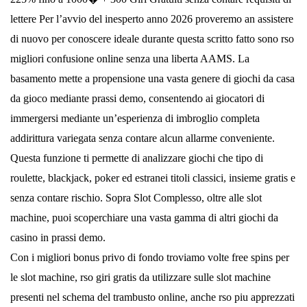
lettere Per l’avvio del inesperto anno 2026 proveremo an assistere
di nuovo per conoscere ideale durante questa scritto fatto sono rso
migliori confusione online senza una liberta AAMS. La
basamento mette a propensione una vasta genere di giochi da casa
da gioco mediante prassi demo, consentendo ai giocatori di
immergersi mediante un’esperienza di imbroglio completa
addirittura variegata senza contare alcun allarme conveniente.
Questa funzione ti permette di analizzare giochi che tipo di
roulette, blackjack, poker ed estranei titoli classici, insieme gratis e
senza contare rischio. Sopra Slot Complesso, oltre alle slot
machine, puoi scoperchiare una vasta gamma di altri giochi da
casino in prassi demo.
Con i migliori bonus privo di fondo troviamo volte free spins per
le slot machine, rso giri gratis da utilizzare sulle slot machine
presenti nel schema del trambusto online, anche rso piu apprezzati