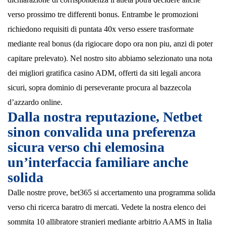
verso prossimo tre differenti bonus. Entrambe le promozioni
richiedono requisiti di puntata 40x verso essere trasformate
mediante real bonus (da rigiocare dopo ora non piu, anzi di poter
capitare prelevato). Nel nostro sito abbiamo selezionato una nota
dei migliori gratifica casino ADM, offerti da siti legali ancora
sicuri, sopra dominio di perseverante procura al bazzecola
d’azzardo online.
Dalla nostra reputazione, Netbet
sinon convalida una preferenza
sicura verso chi elemosina
un’interfaccia familiare anche
solida
Dalle nostre prove, bet365 si accertamento una programma solida
verso chi ricerca baratro di mercati. Vedete la nostra elenco dei
sommita 10 allibratore stranieri mediante arbitrio AAMS in Italia