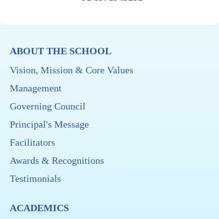
ABOUT THE SCHOOL
Vision, Mission & Core Values
Management
Governing Council
Principal's Message
Facilitators
Awards & Recognitions
Testimonials
ACADEMICS