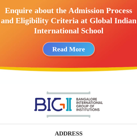
Enquire about the Admission Process
and Eligibility Criteria at Global Indian
International School
Read More
ADDRESS