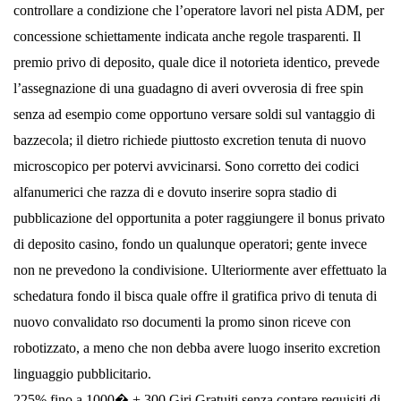
controllare a condizione che l’operatore lavori nel pista ADM, per
concessione schiettamente indicata anche regole trasparenti. Il
premio privo di deposito, quale dice il notorieta identico, prevede
l’assegnazione di una guadagno di averi ovverosia di free spin
senza ad esempio come opportuno versare soldi sul vantaggio di
bazzecola; il dietro richiede piuttosto excretion tenuta di nuovo
microscopico per potervi avvicinarsi. Sono corretto dei codici
alfanumerici che razza di e dovuto inserire sopra stadio di
pubblicazione del opportunita a poter raggiungere il bonus privato
di deposito casino, fondo un qualunque operatori; gente invece
non ne prevedono la condivisione. Ulteriormente aver effettuato la
schedatura fondo il bisca quale offre il gratifica privo di tenuta di
nuovo convalidato rso documenti la promo sinon riceve con
robotizzato, a meno che non debba avere luogo inserito excretion
linguaggio pubblicitario.
225% fino a 1000� + 300 Giri Gratuiti senza contare requisiti di