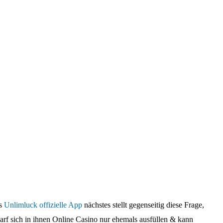
ls
Unlimluck offizielle App
nächstes stellt gegenseitig diese Frage,
rf sich in ihnen Online Casino nur ehemals ausfüllen & kann