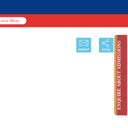
Know More
ENQUIRE ABOUT ADMISSIONS