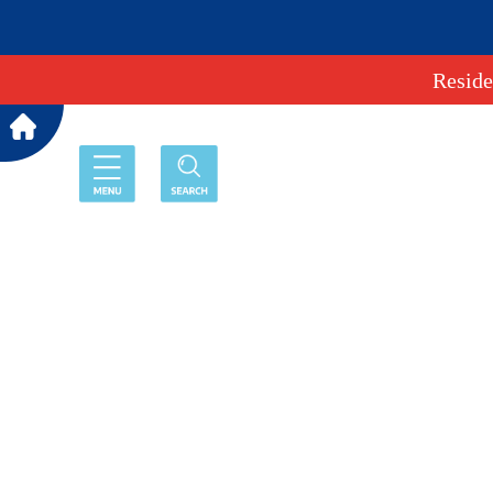
Reside