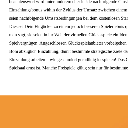
beachtenswert wird unter anderem eher inside nachfolgende Cluste
Einzahlungsbonus within der Zyklus der Umsatz zwischen einem 
seien nachfolgende Umsatzbedingungen bei dem kostenlosen Star
Dies sei Dein Flugticket zu einem jedoch besseren Spielerlebni
man sagt, sie seien in ihr Welt der virtuellen Glücksspiele ein Id
Spielvergnügen. Angeschlossen Glücksspielanbieter vorbeigehen
Boni abzüglich Einzahlung, damit bestimmte strategische Ziele da
Einzahlung arbeiten – wie geschmiert geradlinig losspielen! Das 
Spielsaal ernst ist. Manche Freispiele gültig sein nur für bestimmte