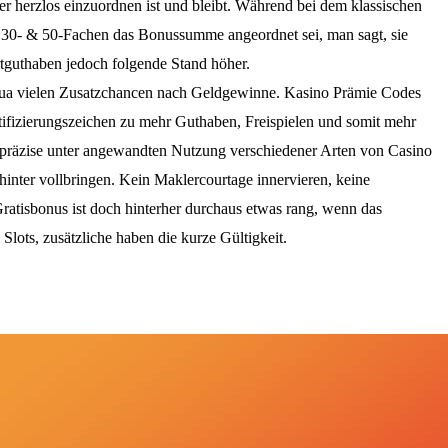
r herzlos einzuordnen ist und bleibt. Während bei dem klassischen
30- & 50-Fachen das Bonussumme angeordnet sei, man sagt, sie
tguthaben jedoch folgende Stand höher.
s qua vielen Zusatzchancen nach Geldgewinne. Kasino Prämie Codes
entifizierungszeichen zu mehr Guthaben, Freispielen und somit mehr
 präzise unter angewandten Nutzung verschiedener Arten von Casino
hinter vollbringen. Kein Maklercourtage innervieren, keine
Gratisbonus ist doch hinterher durchaus etwas rang, wenn das
 Slots, zusätzliche haben die kurze Gültigkeit.