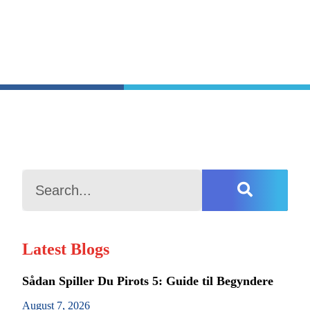
Latest Blogs
Sådan Spiller Du Pirots 5: Guide til Begyndere
August 7, 2026