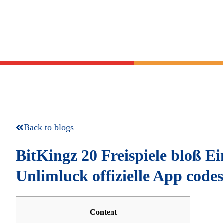
Back to blogs
BitKingz 20 Freispiele bloß 
Unlimluck offizielle App codes
Content