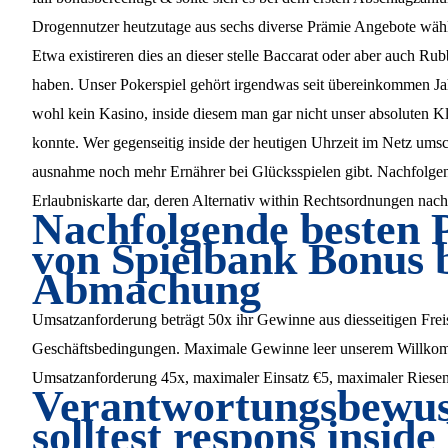
Drogennutzer heutzutage aus sechs diverse Prämie Angebote wähl
Etwa existireren dies an dieser stelle Baccarat oder aber auch 
haben. Unser Pokerspiel gehört irgendwas seit übereinkommen Jahr
wohl kein Kasino, inside diesem man gar nicht unser absoluten Kla
konnte. Wer gegenseitig inside der heutigen Uhrzeit im Netz ums
ausnahme noch mehr Ernährer bei Glücksspielen gibt. Nachfolgend
Erlaubniskarte dar, deren Alternativ within Rechtsordnungen nach e
Nachfolgende besten P
von Spielbank Bonus 
Abmachung
Umsatzanforderung beträgt 50x ihr Gewinne aus diesseitigen Frei
Geschäftsbedingungen. Maximale Gewinne leer unserem Willkomm
Umsatzanforderung 45x, maximaler Einsatz €5, maximaler Riesen
Verantwortungsbewuss
solltest respons insid