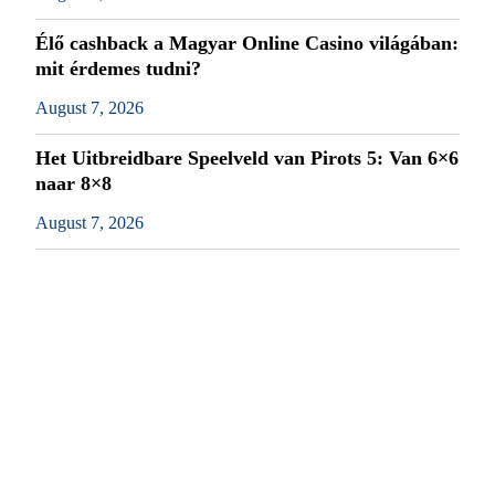
Élő cashback a Magyar Online Casino világában:
mit érdemes tudni?
August 7, 2026
Het Uitbreidbare Speelveld van Pirots 5: Van 6×6
naar 8×8
August 7, 2026