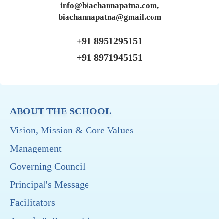
info@biachannapatna.com,
biachannapatna@gmail.com
+91 8951295151
+91 8971945151
ABOUT THE SCHOOL
Vision, Mission & Core Values
Management
Governing Council
Principal's Message
Facilitators