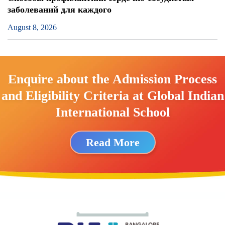
заболеваний для каждого
August 8, 2026
Enquire about the Admission Process
and Eligibility Criteria at Global Indian
International School
Read More