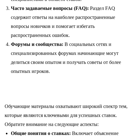
Часто задаваемые вопросы (FAQ):
Раздел FAQ
содержит ответы на наиболее распространенные
вопросы новичков и помогает избегать
распространенных ошибок.
Форумы и сообщества:
В социальных сетях и
специализированных форумах начинающие могут
делиться своим опытом и получать советы от более
опытных игроков.
Основные темы обучающих
материалов
Обучающие материалы охватывают широкий спектр тем,
которые являются ключевыми для успешных ставок.
Обратите внимание на следующие аспекты:
Общие понятия о ставках:
Включает объяснение