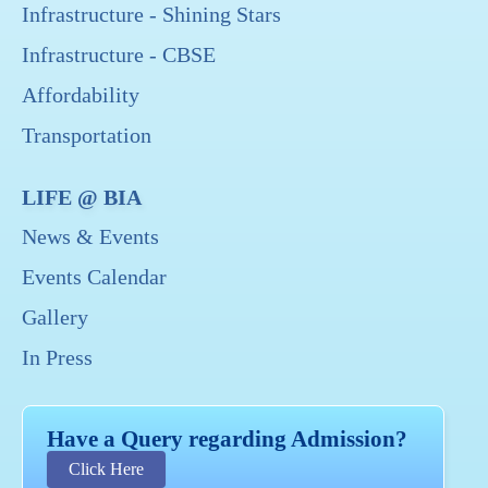
Infrastructure - Shining Stars
Infrastructure - CBSE
Affordability
Transportation
LIFE @ BIA
News & Events
Events Calendar
Gallery
In Press
Have a Query regarding Admission?
Click Here